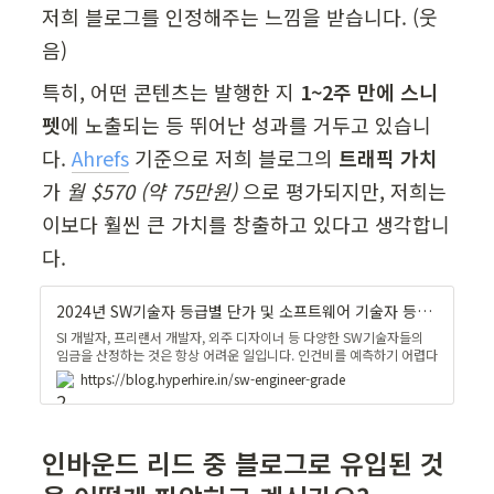
저희 블로그를 인정해주는 느낌을 받습니다. (웃
음)
특히, 어떤 콘텐츠는 발행한 지 
1~2주 만에 스니
펫
에 노출되는 등 뛰어난 성과를 거두고 있습니
다. 
Ahrefs
 기준으로 저희 블로그의 
트래픽 가치
가 
월 $570 (약 75만원)
 으로 평가되지만, 저희는 
이보다 훨씬 큰 가치를 창출하고 있다고 생각합니
다.
2024년 SW기술자 등급별 단가 및 소프트웨어 기술자 등급 기준 - 글로벌 인재 채용 및 협업 관리 솔루션, Hyperhire
SI 개발자, 프리랜서 개발자, 외주 디자이너 등 다양한 SW기술자들의
임금을 산정하는 것은 항상 어려운 일입니다. 인건비를 예측하기 어렵다
면 프로젝트 단가 계산이나 예산을 정확하게 계획하지 못할 것입니다.
https://blog.hyperhire.in/sw-engineer-grade
이번 콘텐츠를 통해 SW기술자의 등급별 평균 임금/비용을 알아보세요!
| IT/테크
인바운드 리드 중 블로그로 유입된 것