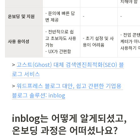
치해야 함
- 문의에 빠른 답
온보딩 및 지원
-
-
변 제공
- 전반적으로 쉽
- 전업 콘
고 초보자도 사용 
- 초기 설정 및 사
사용 용이성
케터가 아
가능

용이 어려움
사용하기 
- UX가 간편함
> 
고스트(Ghost) 대체 검색엔진최적화(SEO) 블
로그 서비스
> 
워드프레스 블로그 대안, 쉽고 간편한 기업용 
블로그 솔루션: inblog
inblog는 어떻게 알게되셨고, 
온보딩 과정은 어떠셨나요?