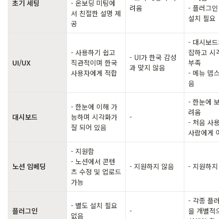
초기 세팅
- 온보딩 미팅에
려움
- 플러그인
서 친절한 설명 제
설치 필요
공
- 대시보드
- 사용하기 쉽고 
잡하고 시
- UI가 한국 감성
UI/UX
직관적이며 한국 
부족

과 맞지 않음
사용자에게 적합
- 메뉴 뎁
음
- 한눈에 
- 한눈에 이해 가
려움

대시보드
능하며 시각화가 
-
- 처음 사
잘 되어 있음
사람에게 
- 지원함

- 노션에서 콘텐
노션 임베딩
- 지원하지 않음
- 지원하지
츠 수정 및 업로드 
가능
- 각종 플
- 별도 설치 필요 
플러그인
-
을 개별적
없음