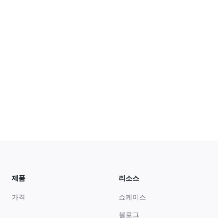
있을까
제품
리소스
가격
쇼케이스
블로그