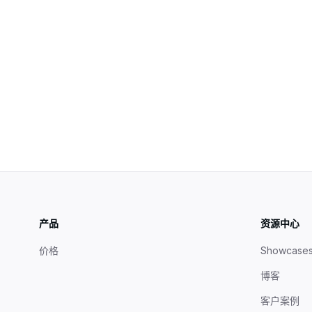
Attention Is All You Need - Google Research
图解 Transformer - Jay Alammar
Transformer 架构详解 - Hugging Face
产品
资源中心
价格
Showcase
博客
客户案例