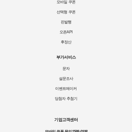
모바일 쿠폰
선택형 쿠폰
핀발행
오픈API
후정산
부가서비스
문자
설문조사
이벤트메이커
당첨자 추첨기
기업고객센터
모바일 쿠폰 문의
1588-0108