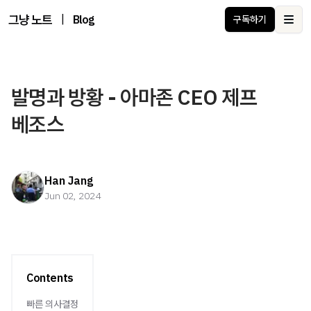
그냥 노트
|
Blog
구독하기
Ope
발명과 방황 - 아마존 CEO 제프
베조스
Han Jang
Jun 02, 2024
Contents
빠른 의사결정