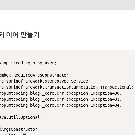
스 레이어 만들기
shop.mtcoding.blog.user;

hop.mtcoding.blog._core.err.exception.Exception404;

ava.util.Optional;

dArgsConstructor