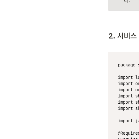
다.
2. 서비
package
 
import
import
import
import
import
import
 s
import
 j
@Require