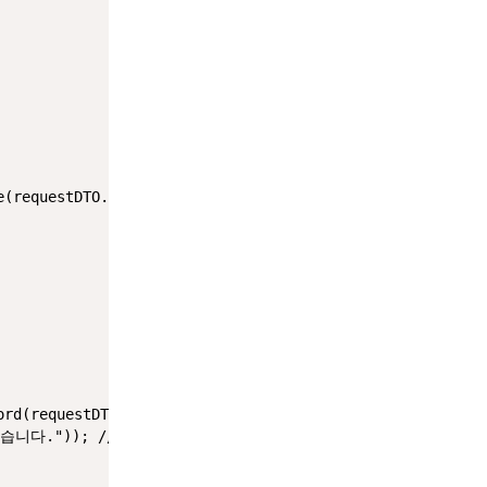
(requestDTO.getUsername());

ord(requestDTO.getUsername(),requestDTO.getPassword())

습니다."
)); 
// 조회했을 때 값이 NULL 일때 THROW 를 날림