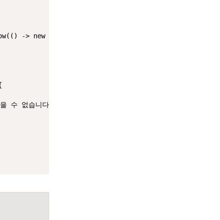
ow(() -> 
new
Exception404
(
"회원정보를 찾을 수 없습니다."
));



을 수 없습니다."
));
