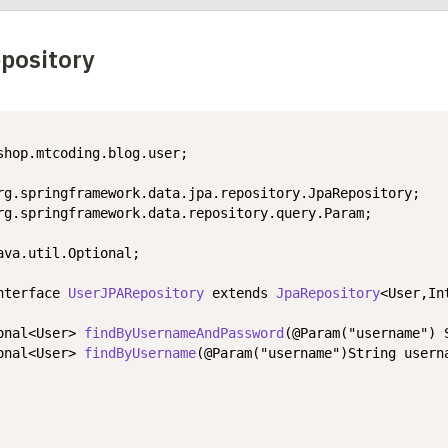
pository
shop.mtcoding.blog.user;

rg.springframework.data.repository.query.Param;

ava.util.Optional;

nterface
UserJPARepository
extends
JpaRepository
<User,In
onal<User> 
findByUsernameAndPassword
(
@Param("username")
 
onal<User> 
findByUsername
(
@Param("username")
String usern