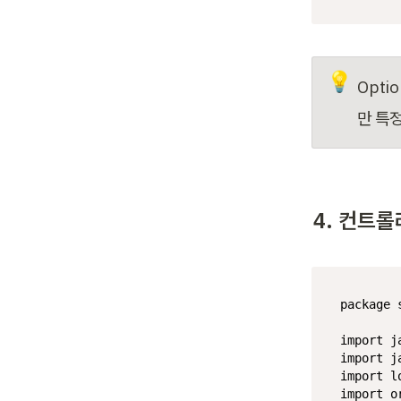
💡
Optio
만 특정
4. 컨트롤
package
 
import
import
import
import