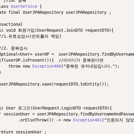
//ioc 등록
lass
UserService
 {

ate
final
 UserJPARepository userJPARepository ;

nsactional
ic
void
 회원가입(UserRequest.JoinDTO requestDTO){

//1.유효성검사(컨트롤러 책임)
//2. 중복검사
Optional<User> userOP =  userJPARepository.findByUsername
if
(userOP.isPresent()){  
//아이디가 중복된다면
throw
new
Exception400
(
"중복된 유저네임입니다."
);



userJPARepository.save(requestDTO.toEntity());

ic
 User 로그인(UserRequest.LoginDTO requestDTO){

r
sessionUser
=
 userJPARepository.findByUsernameAndPassw
        .orElseThrow(() -> 
new
Exception401
(
"인증되지 않았
return
 sessionUser ;
