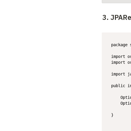
3. JPARe
package
 
import
import
 o
import
 j
public
i
    Opti
    Opti
}
