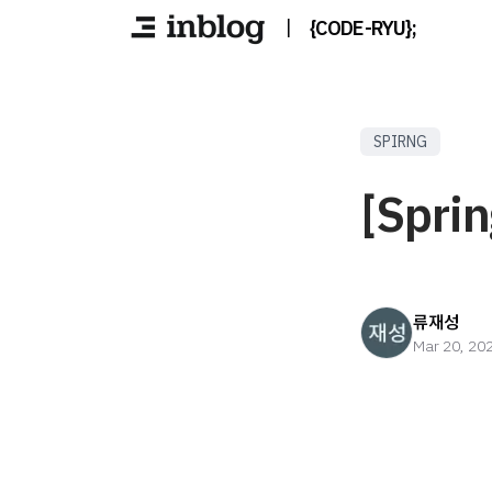
|
{CODE-RYU};
SPIRNG
[Spri
류재성
Mar 20, 20