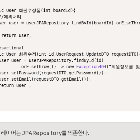
ic
 User 회원수정폼(
int
 boardId){

//예외처리
ser
user
=
 userJPARepository.findById(boardId).orElseThr
return
 user;

nsactional
ic
 User 회원수정(
int
 id,UserRequest.UpdateDTO requestDTO){
User
user
=
 userJPARepository.findById(id)

        .orElseThrow(() -> 
new
Exception404
(
"회원정보를 찾
user.setPassword(requestDTO.getPassword());

user.setEmail(requestDTO.getEmail());

return
 user ;

레이어는 JPARepository를 의존한다.