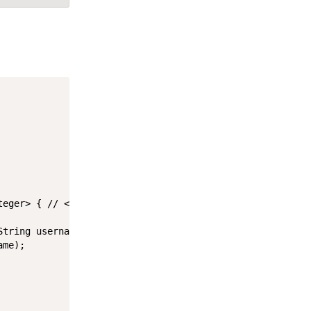
teger> { 
// <오브젝트 타입, pk의 타입>
String username, 
@Param("password")
 String password)
;

ame)
;
