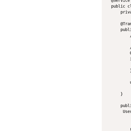
@Service
public
c
priv
@Tra
publ
        
        }
        
    }

publ
Use
        